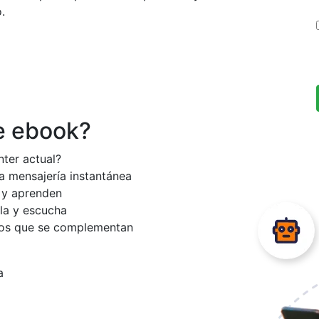
.
e ebook?
nter actual?
la mensajería instantánea
n y aprenden
la y escucha
tos que se complementan
a